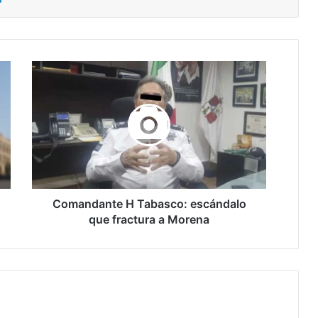
Comandante
H
Tabasco:
escándalo
que
fractura
a
Morena
Comandante H Tabasco: escándalo
que fractura a Morena