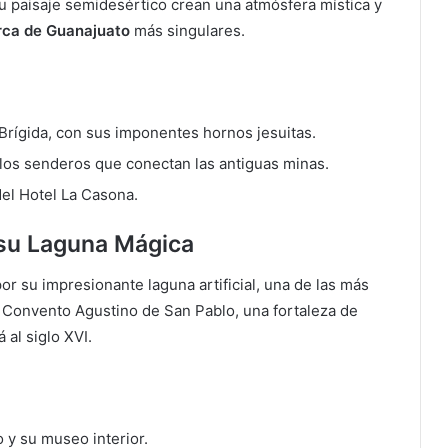
u paisaje semidesértico crean una atmósfera mística y
rca de Guanajuato
más singulares.
 Brígida, con sus imponentes hornos jesuitas.
 los senderos que conectan las antiguas minas.
del Hotel La Casona.
y su Laguna Mágica
or su impresionante laguna artificial, una de las más
x Convento Agustino de San Pablo, una fortaleza de
 al siglo XVI.
 y su museo interior.