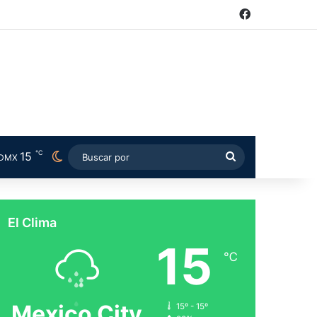
Facebook
℃
15
Switch skin
Buscar
DMX
por
El Clima
15
℃
Mexico City
15º - 15º