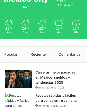
93%
2.24 km/h
Rain
25
24
22
25
26
℃
℃
℃
℃
℃
Sáb
Dom
Lun
Mar
Mié
Popular
Reciente
Comentarios
Carreras mejor pagadas
en México: sueldos y
tendencias 2025
lunes, 23 junio, 2025
Recetas rápidas y fáciles
para cenas entre semana
domingo, 7 julio, 2024