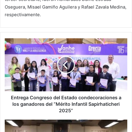
Oseguera, Misael Gamiño Aguilera y Rafael Zavala Medina,
respectivamente.
Entrega
Congreso
del
Estado
condecoraciones
a
los
ganadores
del
“Mérito
Entrega Congreso del Estado condecoraciones a
Infantil
los ganadores del “Mérito Infantil Sapirhaticheri
Sapirhaticheri
2025”
2025”
Se
manifestarán