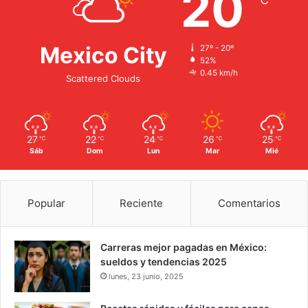
20
℃
Mexico City
27º - 20º
52%
0.45 km/h
Scattered Clouds
27
22
24
26
25
℃
℃
℃
℃
℃
Sáb
Dom
Lun
Mar
Mié
Popular
Reciente
Comentarios
Carreras mejor pagadas en México:
sueldos y tendencias 2025
lunes, 23 junio, 2025