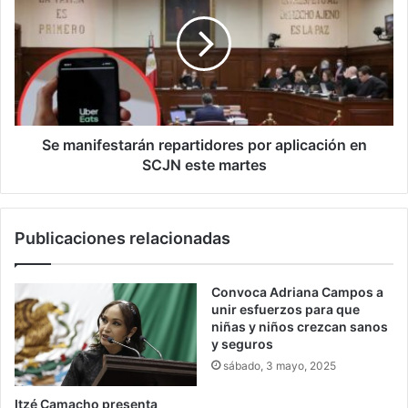
repartidores
por
aplicación
en
SCJN
este
martes
Se manifestarán repartidores por aplicación en
SCJN este martes
Publicaciones relacionadas
Convoca Adriana Campos a
unir esfuerzos para que
niñas y niños crezcan sanos
y seguros
sábado, 3 mayo, 2025
Itzé Camacho presenta