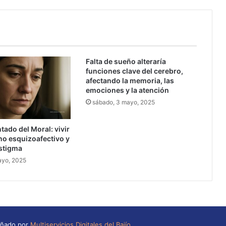
la
atención
Falta de sueño alteraría
funciones clave del cerebro,
afectando la memoria, las
emociones y la atención
sábado, 3 mayo, 2025
tado del Moral: vivir
no esquizoafectivo y
estigma
ayo, 2025
eñado por
Multiservicios Digitales del Bajío