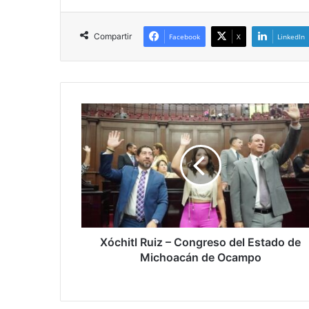
Compartir
Facebook
X
LinkedIn
Xóchitl
Ruiz
–
Congreso
del
Estado
de
Michoacán
de
Ocampo
Xóchitl Ruiz – Congreso del Estado de
Michoacán de Ocampo