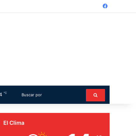
Facebook
℃
14
Switch skin
Buscar
por
El Clima