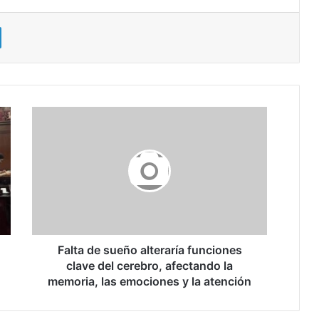
Falta
de
sueño
alteraría
funciones
clave
del
cerebro,
afectando
la
Falta de sueño alteraría funciones
memoria,
clave del cerebro, afectando la
las
memoria, las emociones y la atención
emociones
y