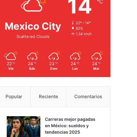
14
℃
Mexico City
22º - 14º
82%
1.34 km/h
Scattered Clouds
22
24
23
24
24
℃
℃
℃
℃
℃
Vie
Sáb
Dom
Lun
Mar
Popular
Reciente
Comentarios
Carreras mejor pagadas
en México: sueldos y
tendencias 2025