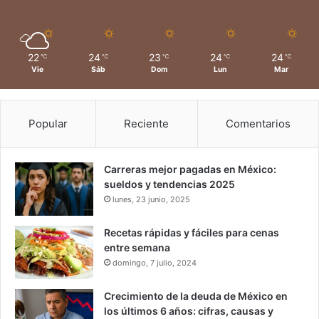
22
24
23
24
24
℃
℃
℃
℃
℃
Vie
Sáb
Dom
Lun
Mar
Popular
Reciente
Comentarios
Carreras mejor pagadas en México:
sueldos y tendencias 2025
lunes, 23 junio, 2025
Recetas rápidas y fáciles para cenas
entre semana
domingo, 7 julio, 2024
Crecimiento de la deuda de México en
los últimos 6 años: cifras, causas y