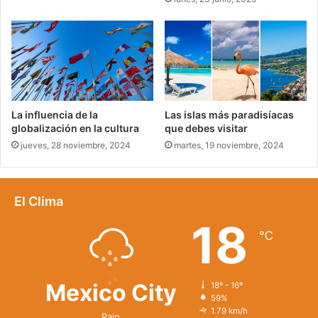
La influencia de la
Las islas más paradisíacas
globalización en la cultura
que debes visitar
jueves, 28 noviembre, 2024
martes, 19 noviembre, 2024
El Clima
18
℃
Mexico City
18º - 16º
59%
1.79 km/h
Rain