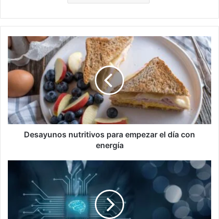
Desayunos
nutritivos
para
empezar
el
día
con
energía
Desayunos nutritivos para empezar el día con
energía
El
Impacto
de
la
Inteligencia
Artificial