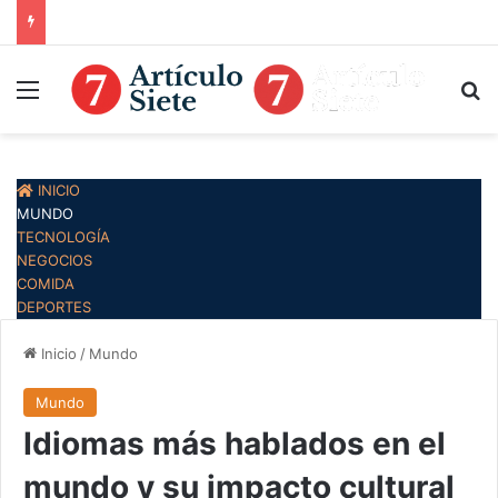
Menú
B
INICIO
MUNDO
TECNOLOGÍA
NEGOCIOS
COMIDA
DEPORTES
Inicio
/
Mundo
Mundo
Idiomas más hablados en el
mundo y su impacto cultural