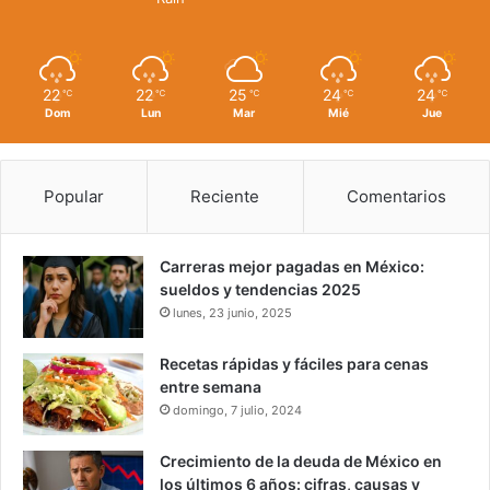
22
22
25
24
24
℃
℃
℃
℃
℃
Dom
Lun
Mar
Mié
Jue
Popular
Reciente
Comentarios
Carreras mejor pagadas en México:
sueldos y tendencias 2025
lunes, 23 junio, 2025
Recetas rápidas y fáciles para cenas
entre semana
domingo, 7 julio, 2024
Crecimiento de la deuda de México en
los últimos 6 años: cifras, causas y