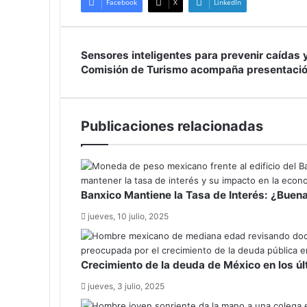
Facebook
X
LinkedIn
Sensores
Sensores inteligentes para prevenir caídas 
inteligentes
Comisión
Comisión de Turismo acompaña presentación 
para
de
prevenir
Turismo
caídas
acompaña
Publicaciones relacionadas
y
presentación
emergencias
de
en
la
el
3ra
hogar
Feria
Banxico Mantiene la Tasa de Interés: ¿Buena
del
Mole
jueves, 10 julio, 2025
en
Santiago
Tupátaro
Crecimiento de la deuda de México en los úl
jueves, 3 julio, 2025