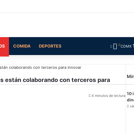
OS
COMIDA
DEPORTES
CDMX
stán colaborando con terceros para innovar
Mir
s están colaborando con terceros para
10 
4 minutos de lectura
din
sá