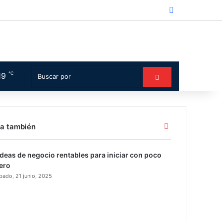
Facebook
℃
19
Switch skin
Buscar
por
Cerrar
a también
ideas de negocio rentables para iniciar con poco
ero
bado, 21 junio, 2025