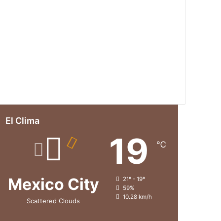
El Clima
19
℃
Mexico City
21º - 19º
59%
10.28 km/h
Scattered Clouds