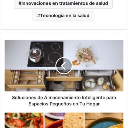
Innovaciones en tratamientos de salud
Tecnología en la salud
Soluciones
de
Almacenamiento
Inteligente
para
Espacios
Pequeños
en
Tu
Hogar
Soluciones de Almacenamiento Inteligente para
Espacios Pequeños en Tu Hogar
Recetas
Tradicionales
Mexicanas