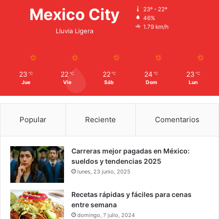
Mexico City
23º - 22º
46%
1.79 km/h
Lluvia Ligera
23
22
22
24
23
℃
℃
℃
℃
℃
Jue
Vie
Sáb
Dom
Lun
Popular
Reciente
Comentarios
Carreras mejor pagadas en México:
sueldos y tendencias 2025
lunes, 23 junio, 2025
Recetas rápidas y fáciles para cenas
entre semana
domingo, 7 julio, 2024