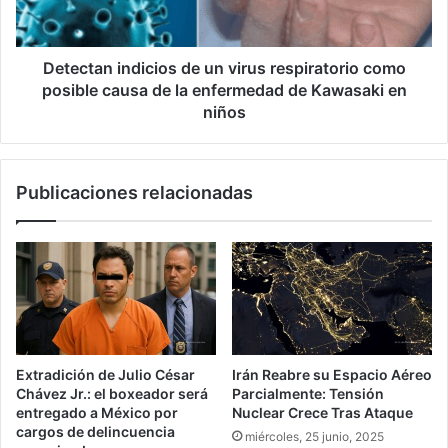
como
posible
causa
de
Detectan indicios de un virus respiratorio como
la
posible causa de la enfermedad de Kawasaki en
enfermedad
niños
de
Kawasaki
en
Publicaciones relacionadas
niños
Extradición de Julio César
Irán Reabre su Espacio Aéreo
Chávez Jr.: el boxeador será
Parcialmente: Tensión
entregado a México por
Nuclear Crece Tras Ataque
cargos de delincuencia
miércoles, 25 junio, 2025