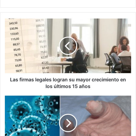
Las
firmas
legales
logran
su
mayor
crecimiento
en
los
últimos
Las firmas legales logran su mayor crecimiento en
15
los últimos 15 años
años
Detectan
indicios
de
un
virus
respiratorio