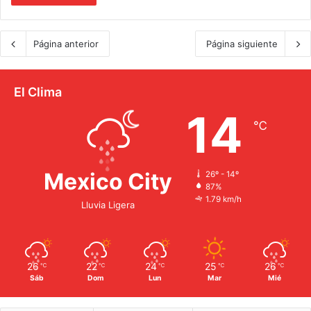
Página anterior
Página siguiente
El Clima
14
℃
Mexico City
26º - 14º
87%
1.79 km/h
Lluvia Ligera
26
22
24
25
26
℃
℃
℃
℃
℃
Sáb
Dom
Lun
Mar
Mié