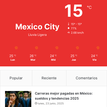
15
℃
Mexico City
15º - 15º
77%
2.68 km/h
Lluvia Ligera
25
26
24
25
24
℃
℃
℃
℃
℃
Lun
Mar
Mié
Jue
Vie
Popular
Reciente
Comentarios
Carreras mejor pagadas en México:
sueldos y tendencias 2025
lunes, 23 junio, 2025