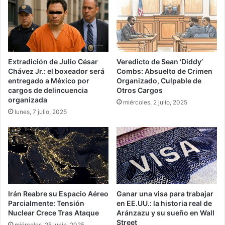
Extradición de Julio César
Veredicto de Sean ‘Diddy’
Chávez Jr.: el boxeador será
Combs: Absuelto de Crimen
entregado a México por
Organizado, Culpable de
cargos de delincuencia
Otros Cargos
organizada
miércoles, 2 julio, 2025
lunes, 7 julio, 2025
Irán Reabre su Espacio Aéreo
Ganar una visa para trabajar
Parcialmente: Tensión
en EE.UU.: la historia real de
Nuclear Crece Tras Ataque
Aránzazu y su sueño en Wall
Street
miércoles, 25 junio, 2025