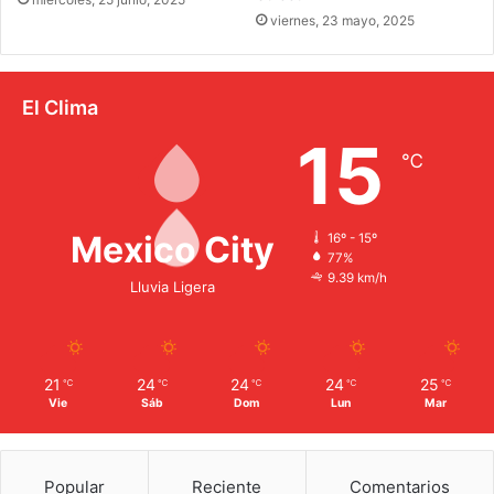
viernes, 23 mayo, 2025
El Clima
15
℃
Mexico City
16º - 15º
77%
9.39 km/h
Lluvia Ligera
21
24
24
24
25
℃
℃
℃
℃
℃
Vie
Sáb
Dom
Lun
Mar
Popular
Reciente
Comentarios