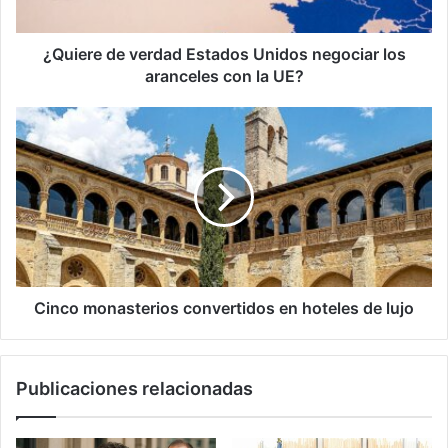
aranceles
con
la
¿Quiere de verdad Estados Unidos negociar los
UE?
aranceles con la UE?
Cinco
monasterios
convertidos
en
hoteles
de
lujo
Cinco monasterios convertidos en hoteles de lujo
Publicaciones relacionadas