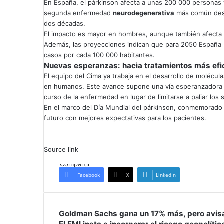
En España, el párkinson afecta a unas 200 000 personas 
segunda enfermedad
neurodegenerativa
más común despu
dos décadas.
El impacto es mayor en hombres, aunque también afecta
Además, las proyecciones indican que para 2050 España s
casos por cada 100 000 habitantes.
Nuevas esperanzas: hacia tratamientos más ef
El equipo del Cima ya trabaja en el desarrollo de molécula
en humanos. Este avance supone una vía esperanzadora pa
curso de la enfermedad en lugar de limitarse a paliar los 
En el marco del Día Mundial del párkinson, conmemorado c
futuro con mejores expectativas para los pacientes.
Source link
Compartir
Facebook
X
LinkedIn
Goldman
Goldman Sachs gana un 17% más, pero avisa 
Sachs
El