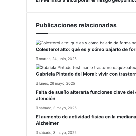
El FMI insta a incorporar el riesgo geopolític
gana
FMI
un
insta
17%
a
Publicaciones relacionadas
más,
incorporar
pero
el
avisa
riesgo
del
geopolítico
Colesterol alto: qué es y cómo bajarlo de fo
cambio
en
"significativo"
los
martes, 24 junio, 2025
del
test
entorno
de
Gabriela Pintado del Moral: vivir con trasto
operativo
estrés
del
lunes, 26 mayo, 2025
sector
Falta de sueño alteraría funciones clave del
financiero
atención
sábado, 3 mayo, 2025
El aumento de actividad física en la median
Alzheimer
sábado, 3 mayo, 2025