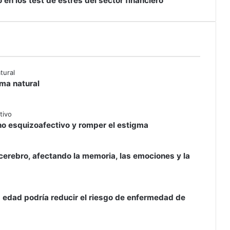
o en los test de estrés del sector financiero
rma natural
rno esquizoafectivo y romper el estigma
 cerebro, afectando la memoria, las emociones y la
a edad podría reducir el riesgo de enfermedad de