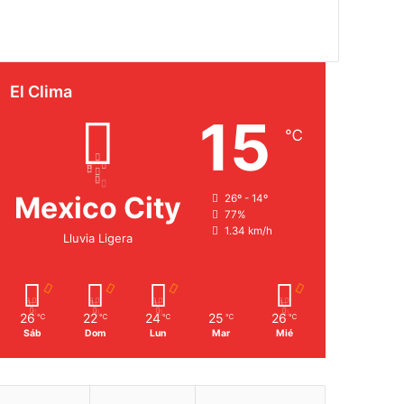
El Clima
15
℃
Mexico City
26º - 14º
77%
1.34 km/h
Lluvia Ligera
26
22
24
25
26
℃
℃
℃
℃
℃
Sáb
Dom
Lun
Mar
Mié