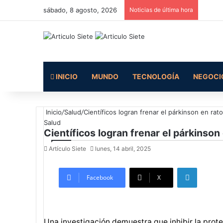
sábado, 8 agosto, 2026
Noticias de última hora
INICIO
MUNDO
TECNOLOGÍA
NEGOCI
Inicio
/
Salud
/
Científicos logran frenar el párkinson en rat
Salud
Científicos logran frenar el párkinson
Artículo Siete
lunes, 14 abril, 2025
LinkedIn
Facebook
X
Una investigación demuestra que inhibir la prot