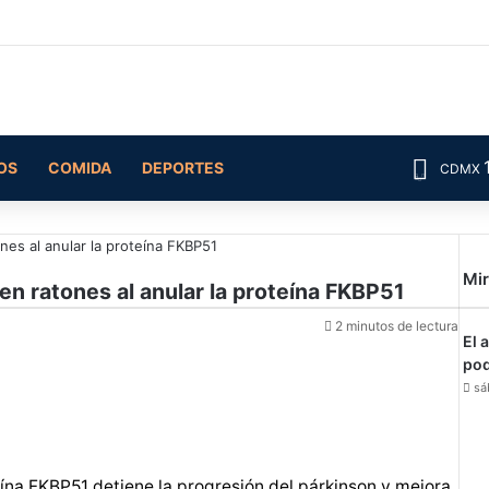
OS
COMIDA
DEPORTES
CDMX
ones al anular la proteína FKBP51
Mir
 en ratones al anular la proteína FKBP51
2 minutos de lectura
El 
pod
sá
eína FKBP51 detiene la progresión del párkinson y mejora