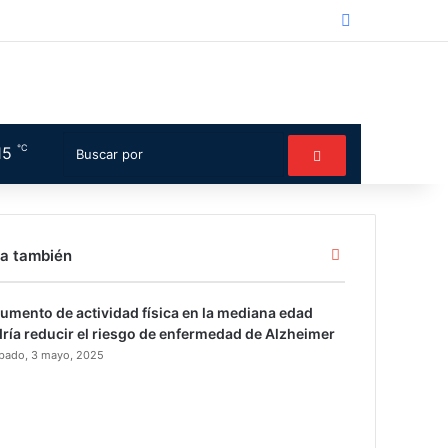
Facebook
℃
15
Switch skin
Buscar
por
Cerrar
a también
aumento de actividad física en la mediana edad
ría reducir el riesgo de enfermedad de Alzheimer
bado, 3 mayo, 2025