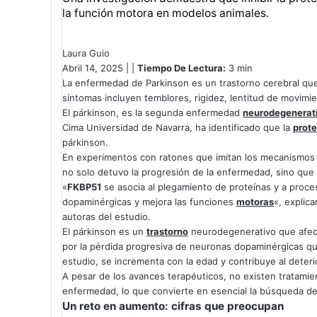
la función motora en modelos animales.
Laura Guio
Abril 14, 2025 | |
Tiempo De Lectura:
3 min
La enfermedad de Parkinson es un trastorno cerebral qu
síntomas incluyen temblores, rigidez, lentitud de movimie
El párkinson, es la segunda enfermedad
neurodegenerat
Cima Universidad de Navarra, ha identificado que la
prote
párkinson.
En experimentos con ratones que imitan los mecanismos 
no solo detuvo la progresión de la enfermedad, sino que 
«
FKBP51
se asocia al plegamiento de proteínas y a proce
dopaminérgicas y mejora las funciones
motoras
«, explic
autoras del estudio.
El párkinson es un
trastorno
neurodegenerativo que afec
por la pérdida progresiva de neuronas dopaminérgicas q
estudio, se incrementa con la edad y contribuye al deteri
A pesar de los avances terapéuticos, no existen tratamien
enfermedad, lo que convierte en esencial la búsqueda 
Un reto en aumento: cifras que preocupan