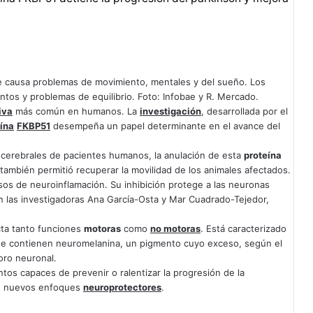
e causa problemas de movimiento, mentales y del sueño. Los
ntos y problemas de equilibrio. Foto: Infobae y R. Mercado.
iva
más común en humanos. La
investigación
, desarrollada por el
ína
FKBP51
desempeña un papel determinante en el avance del
cerebrales de pacientes humanos, la anulación de esta
proteína
también permitió recuperar la movilidad de los animales afectados.
sos de neuroinflamación. Su inhibición protege a las neuronas
an las investigadoras Ana García-Osta y Mar Cuadrado-Tejedor,
ta tanto funciones
motoras
como
no motoras
. Está caracterizado
ue contienen neuromelanina, un pigmento cuyo exceso, según el
oro neuronal.
tos capaces de prevenir o ralentizar la progresión de la
de nuevos enfoques
neuroprotectores
.