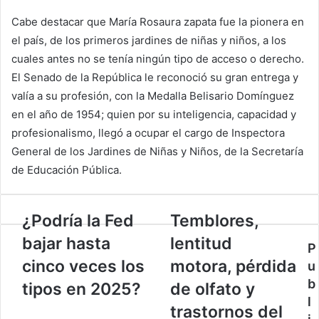
Cabe destacar que María Rosaura zapata fue la pionera en
el país, de los primeros jardines de niñas y niños, a los
cuales antes no se tenía ningún tipo de acceso o derecho.
El Senado de la República le reconoció su gran entrega y
valía a su profesión, con la Medalla Belisario Domínguez
en el año de 1954; quien por su inteligencia, capacidad y
profesionalismo, llegó a ocupar el cargo de Inspectora
General de los Jardines de Niñas y Niños, de la Secretaría
de Educación Pública.
¿Podría
Temblores,
¿Podría la Fed
Temblores,
la
lentitud
bajar hasta
lentitud
Fed
motora,
P
bajar
pérdida
cinco veces los
motora, pérdida
u
hasta
de
b
tipos en 2025?
de olfato y
cinco
olfato
l
veces
y
trastornos del