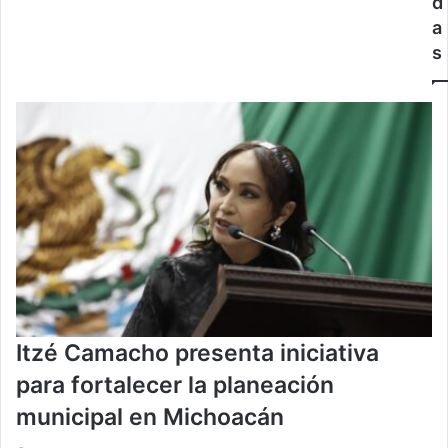
d
a
s
Itzé Camacho presenta iniciativa
para fortalecer la planeación
municipal en Michoacán