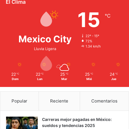
El Clima
15
℃
Mexico City
22º - 15º
72%
1.34 km/h
Lluvia Ligera
22
22
25
25
24
℃
℃
℃
℃
℃
Dom
Lun
Mar
Mié
Jue
Popular
Reciente
Comentarios
Carreras mejor pagadas en México:
sueldos y tendencias 2025