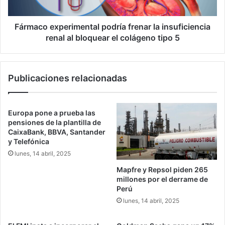
al
bloquear
el
Fármaco experimental podría frenar la insuficiencia
colágeno
renal al bloquear el colágeno tipo 5
tipo
5
Publicaciones relacionadas
Europa pone a prueba las
pensiones de la plantilla de
CaixaBank, BBVA, Santander
y Telefónica
lunes, 14 abril, 2025
Mapfre y Repsol piden 265
millones por el derrame de
Perú
lunes, 14 abril, 2025