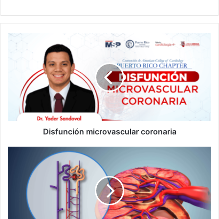
Disfunción
microvascular
coronaria
Disfunción microvascular coronaria
Fármaco
experimental
podría
frenar
la
insuficiencia
renal