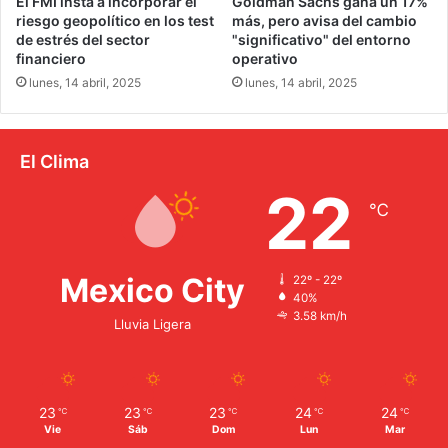
El FMI insta a incorporar el
Goldman Sachs gana un 17%
riesgo geopolítico en los test
más, pero avisa del cambio
de estrés del sector
"significativo" del entorno
financiero
operativo
lunes, 14 abril, 2025
lunes, 14 abril, 2025
El Clima
22
℃
Mexico City
22º - 22º
40%
3.58 km/h
Lluvia Ligera
23
23
23
24
24
℃
℃
℃
℃
℃
Vie
Sáb
Dom
Lun
Mar