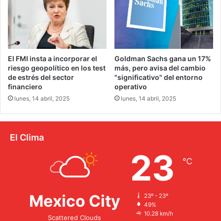
El FMI insta a incorporar el
Goldman Sachs gana un 17%
riesgo geopolítico en los test
más, pero avisa del cambio
de estrés del sector
"significativo" del entorno
financiero
operativo
lunes, 14 abril, 2025
lunes, 14 abril, 2025
El Clima
23
℃
Mexico City
23º - 23º
49%
10.28 km/h
Scattered Clouds