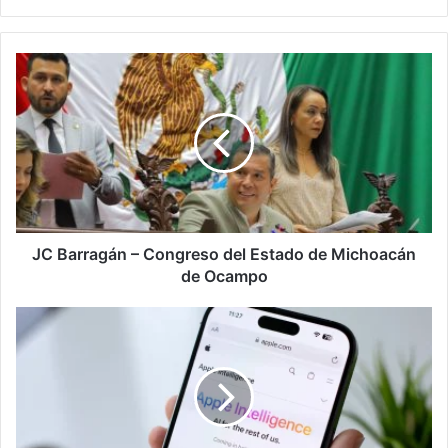
JC
Barragán
–
Congreso
del
Estado
de
Michoacán
de
Ocampo
JC Barragán – Congreso del Estado de Michoacán
de Ocampo
¿Un
iPhone
de
2.300
dólares
por
los