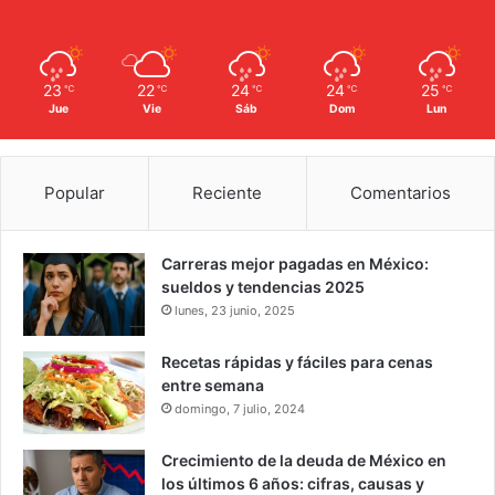
23
22
24
24
25
℃
℃
℃
℃
℃
Jue
Vie
Sáb
Dom
Lun
Popular
Reciente
Comentarios
Carreras mejor pagadas en México:
sueldos y tendencias 2025
lunes, 23 junio, 2025
Recetas rápidas y fáciles para cenas
entre semana
domingo, 7 julio, 2024
Crecimiento de la deuda de México en
los últimos 6 años: cifras, causas y