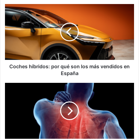
Coches
híbridos:
por
qué
son
los
más
vendidos
en
España
Coches híbridos: por qué son los más vendidos en
España
¿Por
qué
los
nudos
musculares
causan
tanto
dolor?
Te