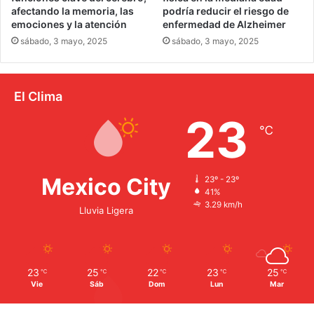
afectando la memoria, las
podría reducir el riesgo de
emociones y la atención
enfermedad de Alzheimer
sábado, 3 mayo, 2025
sábado, 3 mayo, 2025
El Clima
23
℃
Mexico City
23º - 23º
41%
3.29 km/h
Lluvia Ligera
23
25
22
23
25
℃
℃
℃
℃
℃
Vie
Sáb
Dom
Lun
Mar