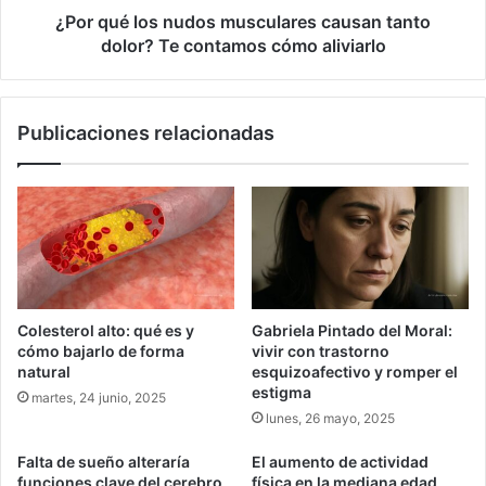
contamos
¿Por qué los nudos musculares causan tanto
cómo
dolor? Te contamos cómo aliviarlo
aliviarlo
Publicaciones relacionadas
Colesterol alto: qué es y
Gabriela Pintado del Moral:
cómo bajarlo de forma
vivir con trastorno
natural
esquizoafectivo y romper el
estigma
martes, 24 junio, 2025
lunes, 26 mayo, 2025
Falta de sueño alteraría
El aumento de actividad
funciones clave del cerebro,
física en la mediana edad