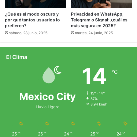
¿Qué es el modo oscuro y
Privacidad en WhatsApp,
por qué tantos usuarios lo
Telegram o Signal: ¿cuál es
prefieren?
más segura en 2025?
sábado, 28 junio, 2025
martes, 24 junio, 2025
El Clima
14
℃
Mexico City
15º - 14º
87%
8.94 km/h
Lluvia Ligera
25
26
24
25
24
℃
℃
℃
℃
℃