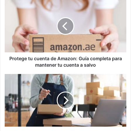
Protege
tu
cuenta
de
Amazon:
Guía
completa
para
mantener
tu
Protege tu cuenta de Amazon: Guía completa para
cuenta
mantener tu cuenta a salvo
a
salvo
10
Ideas
de
Negocios
para
Emprender
en
2024