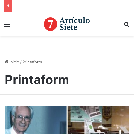
Menú
B
Inicio
/
Printaform
Printaform