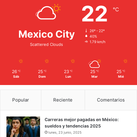
22
℃
Mexico City
26º - 22º
40%
1.79 km/h
Scattered Clouds
26
25
23
25
25
℃
℃
℃
℃
℃
Sáb
Dom
Lun
Mar
Mié
Popular
Reciente
Comentarios
Carreras mejor pagadas en México:
sueldos y tendencias 2025
lunes, 23 junio, 2025