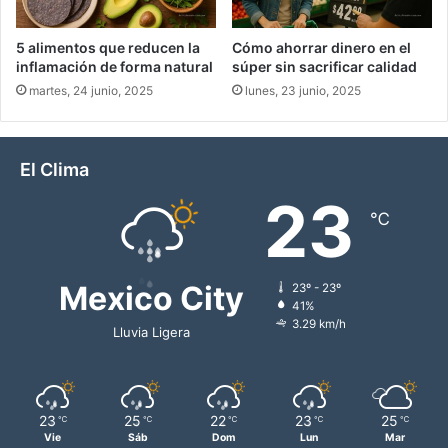
5 alimentos que reducen la
Cómo ahorrar dinero en el
inflamación de forma natural
súper sin sacrificar calidad
martes, 24 junio, 2025
lunes, 23 junio, 2025
El Clima
23
℃
Mexico City
23º - 23º
41%
3.29 km/h
Lluvia Ligera
23
25
22
23
25
℃
℃
℃
℃
℃
Vie
Sáb
Dom
Lun
Mar