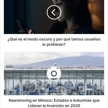
el
modo
oscuro
y
por
qué
tantos
usuarios
¿Qué es el modo oscuro y por qué tantos usuarios
lo
lo prefieren?
prefieren?
Nearshoring
en
México:
Estados
e
Industrias
que
Lideran
la
Inversión
Nearshoring en México: Estados e Industrias que
en
Lideran la Inversión en 2025