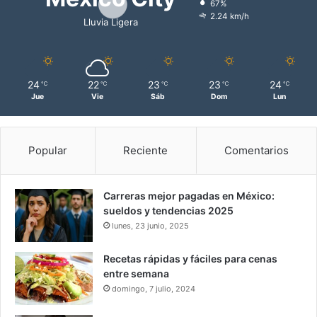
67%
2.24 km/h
Lluvia Ligera
24
22
23
23
24
℃
℃
℃
℃
℃
Jue
Vie
Sáb
Dom
Lun
Popular
Reciente
Comentarios
Carreras mejor pagadas en México:
sueldos y tendencias 2025
lunes, 23 junio, 2025
Recetas rápidas y fáciles para cenas
entre semana
domingo, 7 julio, 2024