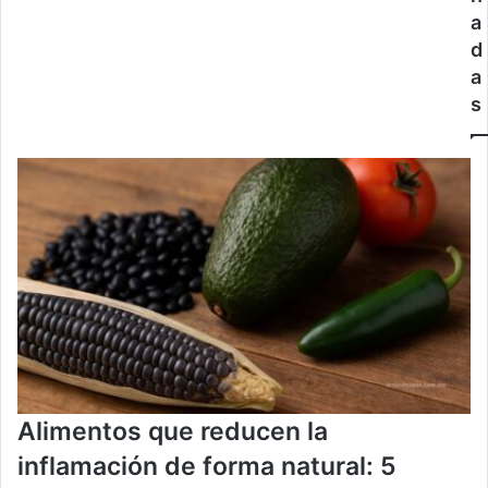
a
d
a
s
Alimentos que reducen la
inflamación de forma natural: 5