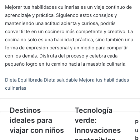
Mejorar tus habilidades culinarias es un viaje continuo de
aprendizaje y práctica. Siguiendo estos consejos y
manteniendo una actitud abierta y curiosa, podrás
convertirte en un cocinero más competente y creativo. La
cocina no solo es una habilidad práctica, sino también una
forma de expresión personal y un medio para compartir
con los demás. Disfruta del proceso y celebra cada
pequeño logro en tu camino hacia la maestría culinaria.
Dieta Equilibrada
Dieta saludable
Mejora tus habilidades
culinarias
Destinos
Tecnología
Destinos
Tecnología
ideales
verde:
ideales para
verde:
para
Innovaciones
P
viajar
sostenibles
viajar con niños
Innovaciones
u
con
para
b