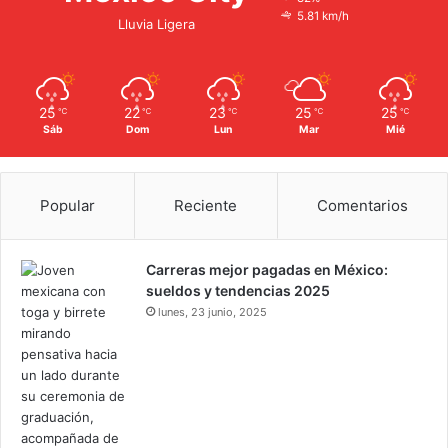
5.81 km/h
Lluvia Ligera
25
22
23
25
25
℃
℃
℃
℃
℃
Sáb
Dom
Lun
Mar
Mié
Popular
Reciente
Comentarios
Carreras mejor pagadas en México:
sueldos y tendencias 2025
lunes, 23 junio, 2025