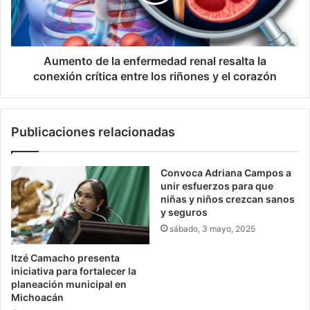
resalta
la
conexión
crítica
entre
Aumento de la enfermedad renal resalta la
los
conexión crítica entre los riñones y el corazón
riñones
y
el
Publicaciones relacionadas
corazón
Convoca Adriana Campos a
unir esfuerzos para que
niñas y niños crezcan sanos
y seguros
sábado, 3 mayo, 2025
Itzé Camacho presenta
iniciativa para fortalecer la
planeación municipal en
Michoacán